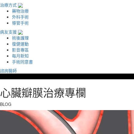
治療方式
藥物治療
外科手術
導管手術
病友支援
術後護理
復健運動
影音專區
每月新知
手術同意書
諮詢醫師
心臟瓣膜治療專欄
BLOG