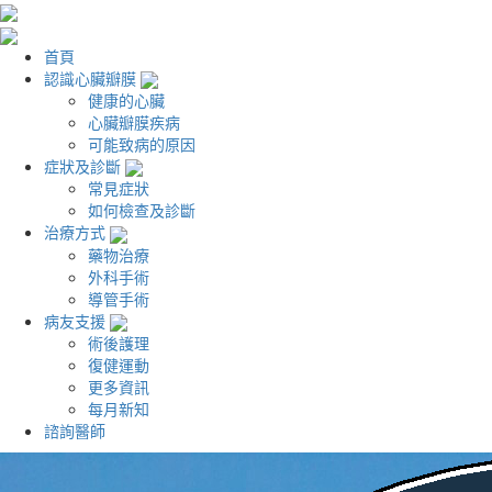
首頁
認識心臟瓣膜
健康的心臟
心臟瓣膜疾病
可能致病的原因
症狀及診斷
常見症狀
如何檢查及診斷
治療方式
藥物治療
外科手術
導管手術
病友支援
術後護理
復健運動
更多資訊
每月新知
諮詢醫師