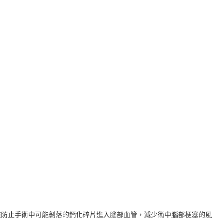
，藉此來防止手術中可能剝落的鈣化碎片進入腦部血管，減少術中腦部梗塞的風