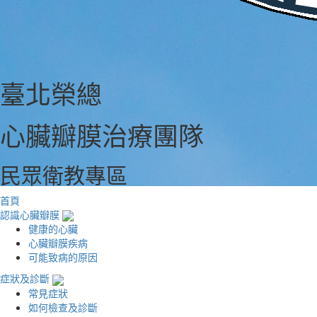
臺北榮總
心臟瓣膜治療團隊
民眾衛教專區
首頁
認識心臟瓣膜
健康的心臟
心臟瓣膜疾病
可能致病的原因
症狀及診斷
常見症狀
如何檢查及診斷