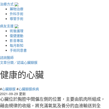
治療方式
藥物治療
外科手術
導管手術
病友支援
術後護理
復健運動
影音專區
每月新知
手術同意書
諮詢醫師
文章分類／
認識心臟瓣膜
健康的心臟
5116 瀏覽
#
心臟瓣膜
#
心臟瓣膜疾病
2021-09-29 更新
心臟位於胸腔中間偏左側的位置，主要由肌肉所組成，
藉由規律的收縮，將充滿氧氣及養分的血液輸送到全