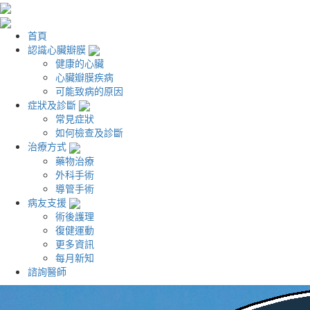
首頁
認識心臟瓣膜
健康的心臟
心臟瓣膜疾病
可能致病的原因
症狀及診斷
常見症狀
如何檢查及診斷
治療方式
藥物治療
外科手術
導管手術
病友支援
術後護理
復健運動
更多資訊
每月新知
諮詢醫師