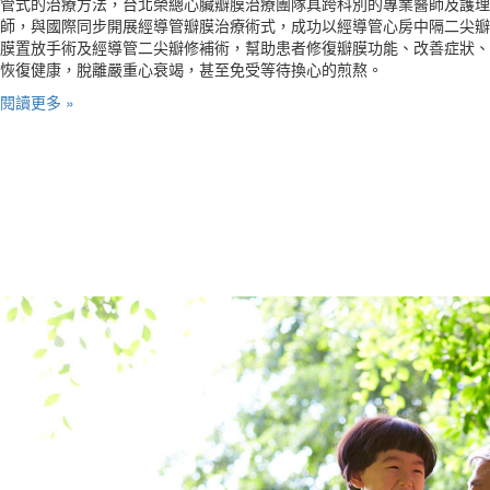
管式的治療方法，台北榮總心臟瓣膜治療團隊具跨科別的專業醫師及護理
師，與國際同步開展經導管瓣膜治療術式，成功以經導管心房中隔二尖瓣
膜置放手術及經導管二尖瓣修補術，幫助患者修復瓣膜功能、改善症狀、
恢復健康，脫離嚴重心衰竭，甚至免受等待換心的煎熬。
閱讀更多 »